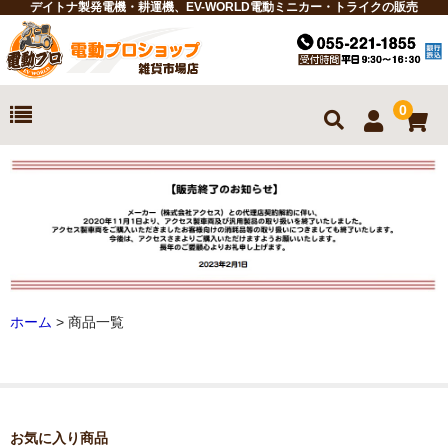
デイトナ製発電機・耕運機、EV-WORLD電動ミニカー・トライクの販売
0
ホーム
お買物ガイド
商品一覧
耕運機
ホーム
> 商品一覧
発電機
電動ミニカー
電動トライク
お気に入り商品