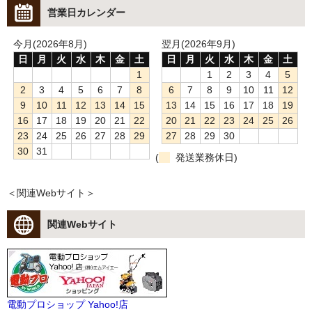
営業日カレンダー
今月(2026年8月)
翌月(2026年9月)
日
月
火
水
木
金
土
日
月
火
水
木
金
土
1
1
2
3
4
5
2
3
4
5
6
7
8
6
7
8
9
10
11
12
9
10
11
12
13
14
15
13
14
15
16
17
18
19
16
17
18
19
20
21
22
20
21
22
23
24
25
26
23
24
25
26
27
28
29
27
28
29
30
30
31
(
発送業務休日)
＜関連Webサイト＞
関連Webサイト
電動プロショップ Yahoo!店