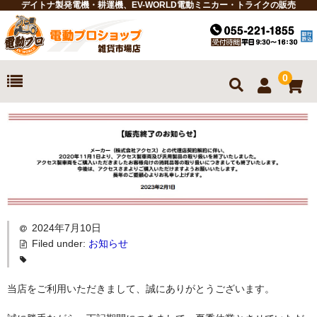
デイトナ製発電機・耕運機、EV-WORLD電動ミニカー・トライクの販売
0
ホーム
お買物ガイド
商品一覧
耕運機
2024年7月10日
発電機
Filed under:
お知らせ
電動ミニカー
当店をご利用いただきまして、誠にありがとうございます。
電動トライク