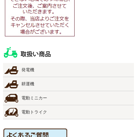
発電機
耕運機
電動ミニカー
電動トライク