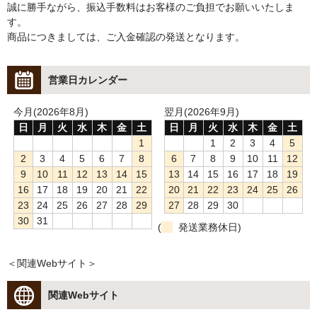
誠に勝手ながら、振込手数料はお客様のご負担でお願いいたしま
す。
商品につきましては、ご入金確認の発送となります。
営業日カレンダー
今月(2026年8月)
翌月(2026年9月)
日
月
火
水
木
金
土
日
月
火
水
木
金
土
1
1
2
3
4
5
2
3
4
5
6
7
8
6
7
8
9
10
11
12
9
10
11
12
13
14
15
13
14
15
16
17
18
19
16
17
18
19
20
21
22
20
21
22
23
24
25
26
23
24
25
26
27
28
29
27
28
29
30
30
31
(
発送業務休日)
＜関連Webサイト＞
関連Webサイト