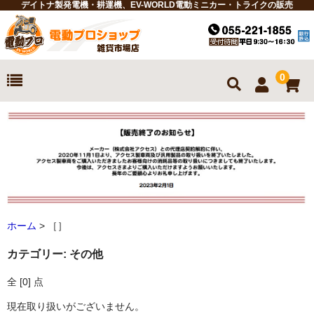
デイトナ製発電機・耕運機、EV-WORLD電動ミニカー・トライクの販売
0
ホーム
お買物ガイド
商品一覧
耕運機
ホーム
> ［］
発電機
カテゴリー:
その他
電動ミニカー
全 [0] 点
電動トライク
現在取り扱いがございません。