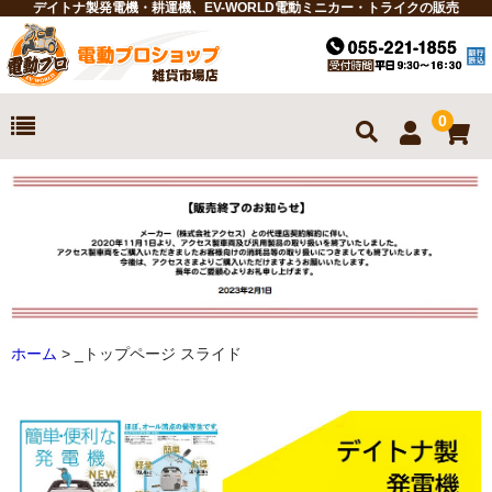
デイトナ製発電機・耕運機、EV-WORLD電動ミニカー・トライクの販売
0
ホーム
お買物ガイド
商品一覧
耕運機
ホーム
> _トップページ スライド
発電機
電動ミニカー
電動トライク