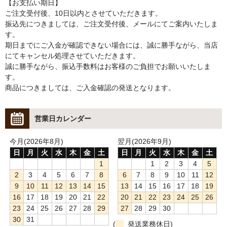
【お支払い期日】
ご注文受付後、10日以内とさせていただきます。
振込先につきましては、ご注文受付後、メールにてご案内いたしま
す。
期日までにご入金が確認できない場合には、誠に勝手ながら、当店
にてキャンセル処理させていただきます。
誠に勝手ながら、振込手数料はお客様のご負担でお願いいたしま
す。
商品につきましては、ご入金確認の発送となります。
営業日カレンダー
今月(2026年8月)
翌月(2026年9月)
日
月
火
水
木
金
土
日
月
火
水
木
金
土
1
1
2
3
4
5
2
3
4
5
6
7
8
6
7
8
9
10
11
12
9
10
11
12
13
14
15
13
14
15
16
17
18
19
16
17
18
19
20
21
22
20
21
22
23
24
25
26
23
24
25
26
27
28
29
27
28
29
30
30
31
(
発送業務休日)